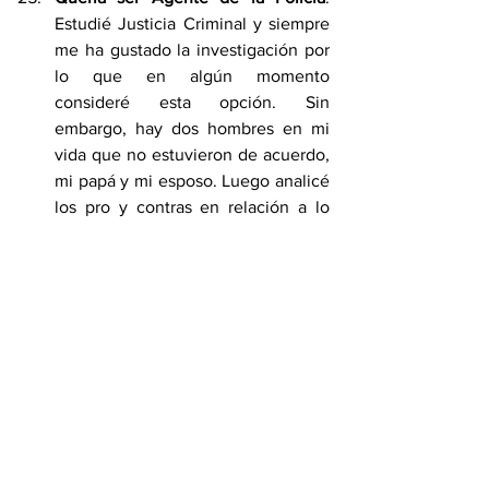
Estudié Justicia Criminal y siempre 
me ha gustado la investigación por 
lo que en algún momento 
consideré esta opción. Sin 
embargo, hay dos hombres en mi 
vida que no estuvieron de acuerdo, 
mi papá y mi esposo. Luego analicé 
los pro y contras en relación a lo 
que quería para mí y lo descarté.
Las manualidades no son lo mío
. 
Siento que soy muy brusca usando 
mis manos y que me falta 
delicadeza para crear, así que le 
dejo eso a los que saben.
Los dulces son mi debilidad, 
especialmente el chocolate
. Una 
buena dosis de chocolate siempre 
es necesaria y suficiente para 