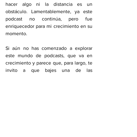
hacer algo ni la distancia es un 
obstáculo. Lamentablemente, ya este 
podcast no continúa, pero fue 
enriquecedor para mi crecimiento en su 
momento. 
Si aún no has comenzado a explorar 
este mundo de podcasts, que va en 
crecimiento y parece que, para largo, te 
invito a que bajes una de las 
aplicaciones que permiten escuchar 
estos programas y comiences a disfrutar 
de su contenido. Te garantizo que 
aprenderás un montón. Lo más 
importante es que los puedes escuchar 
en el momento que quieras; cuando vas 
de camino a tu trabajo o la escuela, 
mientras lavas los platos, te bañas o 
cuando estas preparándote para salir de 