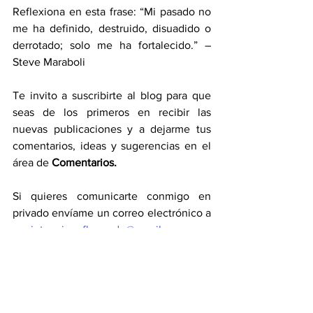
Reflexiona en esta frase: “Mi pasado no 
me ha definido, destruido, disuadido o 
derrotado; solo me ha fortalecido.” – 
Steve Maraboli
Te invito a suscribirte al blog para que 
seas de los primeros en recibir las 
nuevas publicaciones y a dejarme tus 
comentarios, ideas y sugerencias en el 
área de 
Comentarios.
Si quieres comunicarte conmigo en 
privado envíame un correo electrónico a 
conintencionyfluyendo@gmail.com
.
Sígueme en mis redes sociales 
Facebook
, 
Instagram
 y 
Twitter
 para 
contenido diario.